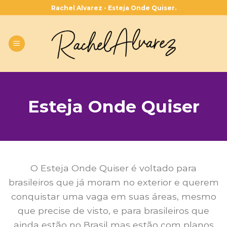
Skip
Rachel Alvarez - Esteja Onde Quiser.
to
content
Esteja Onde Quiser
O Esteja Onde Quiser é voltado para
brasileiros que já moram no exterior e querem
conquistar uma vaga em suas áreas, mesmo
que precise de visto, e para brasileiros que
ainda estão no Brasil mas estão com planos