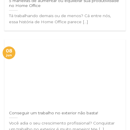
5 maneiras de aumentar ou equilibrar sua produtividade
no Home Office
Tá trabalhando demais ou de menos? Cá entre nós,
essa história de Home Office parece [...]
08
jun
Conseguir um trabalho no exterior não basta!
Você adia o seu crescimento profissional? Conquistar
um trabalho no exterior é muito maneiro! Me [...]